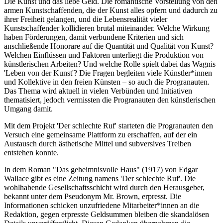
Die Kunst und das liebe Geld. Die romantische Vorstellung von den
armen Kunstschaffenden, die der Kunst alles opfern und dadurch zu
ihrer Freiheit gelangen, und die Lebensrealität vieler
Kunstschaffender kollidieren brutal miteinander. Welche Wirkung
haben Förderungen, damit verbundene Kriterien und sich
anschließende Honorare auf die Quantität und Qualität von Kunst?
Welchen Einflüssen und Faktoren unterliegt die Produktion von
künstlerischen Arbeiten? Und welche Rolle spielt dabei das Wagnis
'Leben von der Kunst'? Die Fragen begleiten viele Künstler*innen
und Kollektive in den freien Künsten – so auch die Progranauten.
Das Thema wird aktuell in vielen Verbünden und Initiativen
thematisiert, jedoch vermissten die Progranauten den künstlerischen
Umgang damit.
Mit dem Projekt 'Der schlechte Ruf' starteten die Progranauten den
Versuch eine gemeinsame Plattform zu erschaffen, auf der ein
Austausch durch ästhetische Mittel und subversives Treiben
entstehen konnte.
In dem Roman "Das geheimnisvolle Haus" (1917) von Edgar
Wallace gibt es eine Zeitung namens 'Der schlechte Ruf'. Die
wohlhabende Gesellschaftsschicht wird durch den Herausgeber,
bekannt unter dem Pseudonym Mr. Brown, erpresst. Die
Informationen schicken unzufriedene Mitarbeiter*innen an die
Redaktion, gegen erpresste Geldsummen bleiben die skandalösen