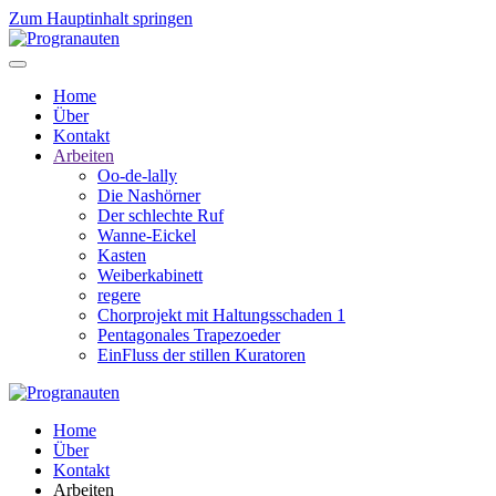
Zum Hauptinhalt springen
Home
Über
Kontakt
Arbeiten
Oo-de-lally
Die Nashörner
Der schlechte Ruf
Wanne-Eickel
Kasten
Weiberkabinett
regere
Chorprojekt mit Haltungsschaden 1
Pentagonales Trapezoeder
EinFluss der stillen Kuratoren
Home
Über
Kontakt
Arbeiten