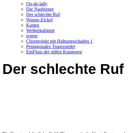
Oo-de-lally
Die Nashörner
Der schlechte Ruf
Wanne-Eickel
Kasten
Weiberkabinett
regere
Chorprojekt mit Haltungsschaden 1
Pentagonales Trapezoeder
EinFluss der stillen Kuratoren
Der schlechte Ruf