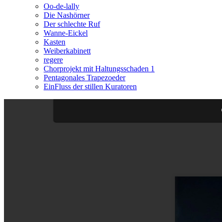
Oo-de-lally
Die Nashörner
Der schlechte Ruf
Wanne-Eickel
Kasten
Weiberkabinett
regere
Chorprojekt mit Haltungsschaden 1
Pentagonales Trapezoeder
EinFluss der stillen Kuratoren