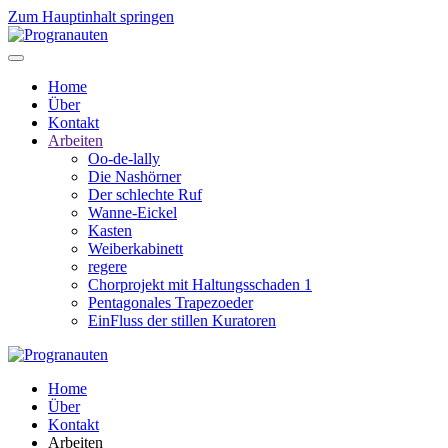
Zum Hauptinhalt springen
Home
Über
Kontakt
Arbeiten
Oo-de-lally
Die Nashörner
Der schlechte Ruf
Wanne-Eickel
Kasten
Weiberkabinett
regere
Chorprojekt mit Haltungsschaden 1
Pentagonales Trapezoeder
EinFluss der stillen Kuratoren
Home
Über
Kontakt
Arbeiten